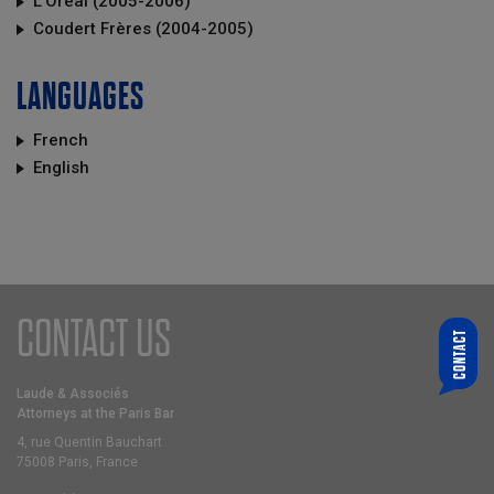
L’Oréal (2005-2006)
Coudert Frères (2004-2005)
LANGUAGES
French
English
CONTACT US
CONTACT
WHO ARE YOU LOOKING FOR?
CHOOSE A PARTNER
Laude & Associés
Attorneys at the Paris Bar
YOUR E-MAIL
4, rue Quentin Bauchart
75008 Paris, France