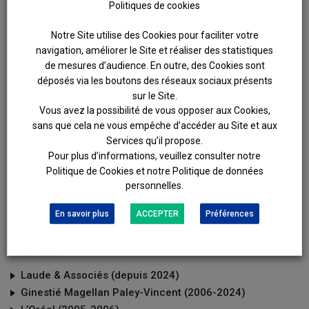
Politiques de cookies
V-CARD
Notre Site utilise des Cookies pour faciliter votre
navigation, améliorer le Site et réaliser des statistiques
PRACTICE AREAS
de mesures d’audience. En outre, des Cookies sont
déposés via les boutons des réseaux sociaux présents
Divorce and settlement of matrimonial property regimes
sur le Site.
Amicable and judicial settlement of estates
Vous avez la possibilité de vous opposer aux Cookies,
sans que cela ne vous empêche d’accéder au Site et aux
EDUCATION
Services qu’il propose.
Pour plus d’informations, veuillez consulter notre
Politique de Cookies et notre Politique de données
Sworn-in (2004)
personnelles.
Master’s degree (M2), Business and Economic Law,
University of Paris 1, Panthéon-Sorbonne
En savoir plus
ACCEPTER
Préférences
CAREER
Laude & Associés (depuis 2024)
Ginestié Magellan Paley-Vincent (2006-2024)