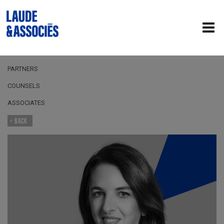
PARTNERS
COUNSELS
ASSOCIATES
< BACK