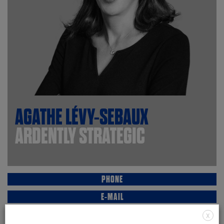
AGATHE
LÉVY-SEBAUX
ARDENTLY
STRATEGIC
PHONE
E-MAIL
LINKEDIN
X