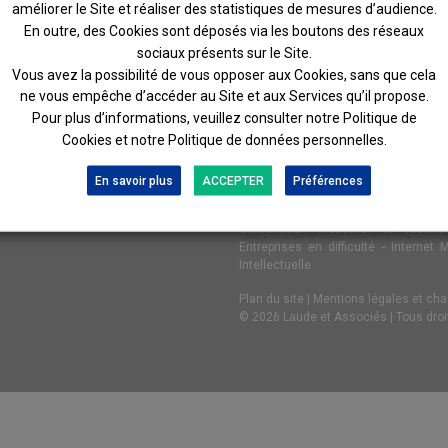
améliorer le Site et réaliser des statistiques de mesures d’audience.
En outre, des Cookies sont déposés via les boutons des réseaux
sociaux présents sur le Site.
R
NOS EXPERTISES
Vous avez la possibilité de vous opposer aux Cookies, sans que cela
ne vous empêche d’accéder au Site et aux Services qu’il propose.
Pour plus d’informations, veuillez consulter notre Politique de
Cookies et notre Politique de données personnelles.
Social
-
Arbitrage
-
Règlement amiabl
Divorce et liquidation des régi
Réassurance et risques industri
En savoir plus
ACCEPTER
Préférences
Consommation
-
Contentieux Financi
Haut de bilan et d’Acquisition
-
Cont
Contentieux industriel et technol
Entreprises en difficulté
-
Internet 
Intellectuelle
Plan du site
|
Mentions légales et char
© 2026 Laude et Associés | Tous droi