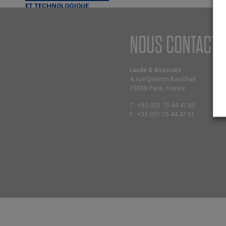
ET TECHNOLOGIQUE
CONTRATS D’AFFAIRES
NOUS CONTACTE
DIVORCE ET LIQUIDATION DES
RÉGIMES MATRIMONIAUX
ENTREPRISES EN DIFFICULTÉ
Laude & Associés
4, rue Quentin Bauchart
INTERNET MEDIA TELECOM
75008 Paris, France
PÉNAL
T :
+33 (0)1 75 44 47 00
F :
+33 (0)1 75 44 47 01
PROPRIÉTÉ INTELLECTUELLE
RÈGLEMENT AMIABLE ET
JUDICIAIRE DES
SUCCESSIONS
SOCIAL
< RETOUR