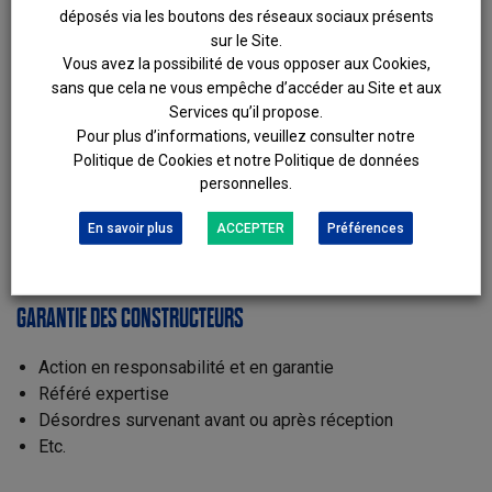
déposés via les boutons des réseaux sociaux présents
CONTENTIEUX CONTRACTUEL
sur le Site.
Vous avez la possibilité de vous opposer aux Cookies,
Exécution de marché de travaux
sans que cela ne vous empêche d’accéder au Site et aux
VEFA
Services qu’il propose.
BEFA
Pour plus d’informations, veuillez consulter notre
Politique de Cookies et notre Politique de données
Réclamations
personnelles.
Indemnités de retard
Réception judiciaire
En savoir plus
ACCEPTER
Préférences
Etc.
GARANTIE DES CONSTRUCTEURS
Action en responsabilité et en garantie
Référé expertise
Désordres survenant avant ou après réception
Etc.