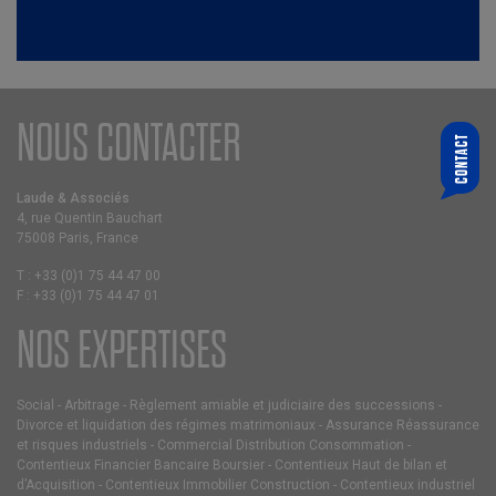
NOUS CONTACTER
CONTACT
QUI SOUHAITEZ-VOUS CONTACTER ?
CHOISIR UN ASSOCIÉ
Laude & Associés
4, rue Quentin Bauchart
VOTRE E-MAIL
75008 Paris, France
T :
+33 (0)1 75 44 47 00
F :
+33 (0)1 75 44 47 01
MESSAGE
NOS EXPERTISES
Social
-
Arbitrage
-
Règlement amiable et judiciaire des successions
-
Divorce et liquidation des régimes matrimoniaux
-
Assurance Réassurance
et risques industriels
-
Commercial Distribution Consommation
-
Contentieux Financier Bancaire Boursier
-
Contentieux Haut de bilan et
d’Acquisition
-
Contentieux Immobilier Construction
-
Contentieux industriel