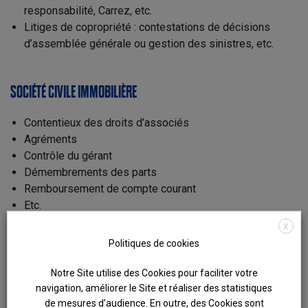
responsabilité, Carrez, etc.
Litiges de copropriété : contestations de décisions
d’assemblée générale ou gestion des sinistres, etc.
SOCIÉTÉ CIVILE IMMOBILIÈRE
Contentieux des droits d’associés
Agréments
Contrôle du gérant
Démembrements des parts
Remboursement de compte courant
Etc.
X
Politiques de cookies
Notre Site utilise des Cookies pour faciliter votre
CONTENTIEUX CONSTRUCTION
navigation, améliorer le Site et réaliser des statistiques
de mesures d’audience. En outre, des Cookies sont