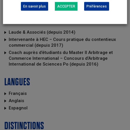
Complutense, Madrid, Espagne (2009-2010)
En savoir plus
ACCEPTER
Préférences
PARCOURS
Laude & Associés (depuis 2014)
Intervenante à HEC – Cours pratique du contentieux
commercial (depuis 2017)
Coach auprès d’étudiants du Master II Arbitrage et
Commerce International – Concours d’Arbitrage
International de Sciences Po (depuis 2016)
LANGUES
Français
Anglais
Espagnol
DISTINCTIONS