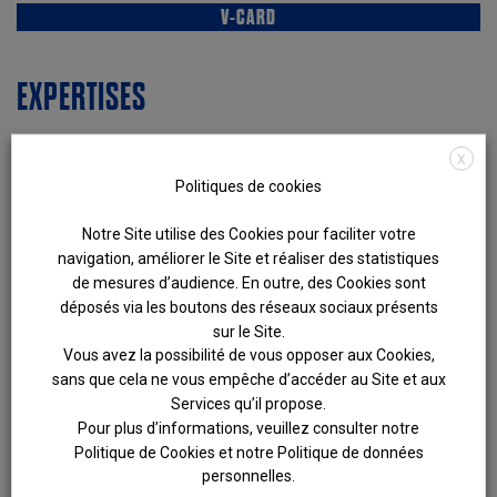
V-CARD
EXPERTISES
Contentieux Haut de bilan et d’Acquisition
X
Commercial Distribution Consommation
Politiques de cookies
Contentieux Financier Bancaire Boursier
Entreprises en difficulté
Notre Site utilise des Cookies pour faciliter votre
navigation, améliorer le Site et réaliser des statistiques
FORMATION
de mesures d’audience. En outre, des Cookies sont
déposés via les boutons des réseaux sociaux présents
sur le Site.
Prestation de serment (2015)
Vous avez la possibilité de vous opposer aux Cookies,
Master Droit économique, spécialité Contentieux
sans que cela ne vous empêche d’accéder au Site et aux
économique et Arbitrage, École de droit de Sciences Po
Services qu’il propose.
Paris (2012)
Pour plus d’informations, veuillez consulter notre
Bachelor en sciences politiques, Sciences Po Paris
Politique de Cookies et notre Politique de données
(2009)
personnelles.
Faculté de sciences politiques, Université La