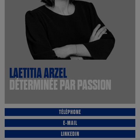
LAETITIA
ARZEL
DÉTERMINÉE PAR
PASSION
TÉLÉPHONE
E-MAIL
LINKEDIN