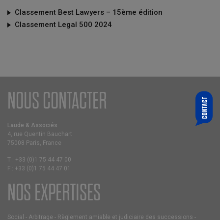
Classement Best Lawyers – 15ème édition
Classement Legal 500 2024
NOUS CONTACTER
CONTACT
QUI SOUHAITEZ-VOUS CONTACTER ?
CHOISIR UN ASSOCIÉ
Laude & Associés
4, rue Quentin Bauchart
VOTRE E-MAIL
75008 Paris, France
T :
+33 (0)1 75 44 47 00
F :
+33 (0)1 75 44 47 01
MESSAGE
NOS EXPERTISES
Social
-
Arbitrage
-
Règlement amiable et judiciaire des successions
-