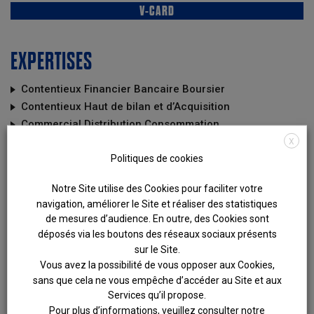
V-CARD
EXPERTISES
Contentieux Financier Bancaire Boursier
Contentieux Haut de bilan et d’Acquisition
Commercial Distribution Consommation
Pénal
X
Politiques de cookies
Entreprises en difficulté
Internet Media Telecom
Notre Site utilise des Cookies pour faciliter votre
Arbitrage
navigation, améliorer le Site et réaliser des statistiques
de mesures d’audience. En outre, des Cookies sont
FORMATION
déposés via les boutons des réseaux sociaux présents
sur le Site.
Prestation de serment (1989)
Vous avez la possibilité de vous opposer aux Cookies,
sans que cela ne vous empêche d’accéder au Site et aux
DEA Droit des Affaires, Université Paris I Panthéon-
Services qu’il propose.
Sorbonne (1988)
Pour plus d’informations, veuillez consulter notre
Institut de Criminologie, Université Paris II Panthéon-