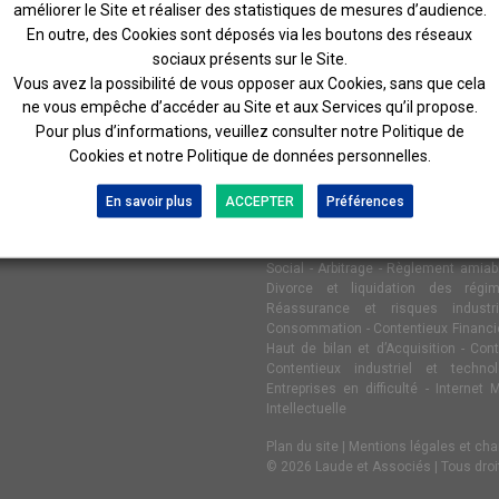
améliorer le Site et réaliser des statistiques de mesures d’audience.
En outre, des Cookies sont déposés via les boutons des réseaux
sociaux présents sur le Site.
Vous avez la possibilité de vous opposer aux Cookies, sans que cela
ne vous empêche d’accéder au Site et aux Services qu’il propose.
Pour plus d’informations, veuillez consulter notre Politique de
Cookies et notre Politique de données personnelles.
R
NOS EXPERTISES
En savoir plus
ACCEPTER
Préférences
Social
-
Arbitrage
-
Règlement amiabl
Divorce et liquidation des régi
Réassurance et risques industri
Consommation
-
Contentieux Financi
Haut de bilan et d’Acquisition
-
Cont
Contentieux industriel et technol
Entreprises en difficulté
-
Internet 
Intellectuelle
Plan du site
|
Mentions légales et char
© 2026 Laude et Associés | Tous droi