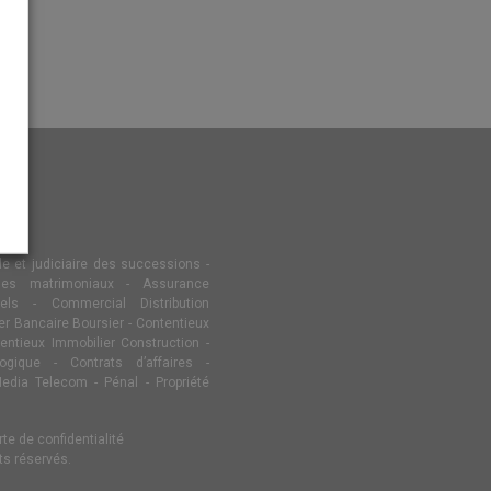
e et judiciaire des successions
-
mes matrimoniaux
-
Assurance
els
-
Commercial Distribution
er Bancaire Boursier
-
Contentieux
entieux Immobilier Construction
-
ogique
-
Contrats d’affaires
-
Media Telecom
-
Pénal
-
Propriété
te de confidentialité
ts réservés.