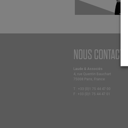
NOUS CONTACTE
Laude & Associés
4, rue Quentin Bauchart
75008 Paris, France
T :
+33 (0)1 75 44 47 00
F :
+33 (0)1 75 44 47 01