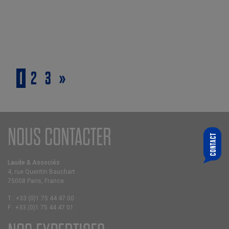
1
2
3
»
NOUS CONTACTER
CONTACT
QUI SOUHAITEZ-VOUS CONTACTER ?
CHOISIR UN ASSOCIÉ
Laude & Associés
4, rue Quentin Bauchart
VOTRE E-MAIL
75008 Paris, France
T :
+33 (0)1 75 44 47 00
F :
+33 (0)1 75 44 47 01
MESSAGE