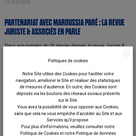
12/07/2024
PARTENARIAT AVEC MAROUSSIA PARÉ : LA REVUE
JURISTE & ASSOCIÉS EN PARLE
Dans son numéro du 26 janvier dernier, la revue Juriste &
Associés évoque le partenariat mis en place entre le
X
cabinet et l’athlète Maroussia Paré. Dans les colonnes de
Politiques de cookies
l’article « JO 2024, les cabinets d’avocats soutiennent les
sportifs » Olivier Laude revient sur l’origine de ce
Notre Site utilise des Cookies pour faciliter votre
partenariat. L’article complet à lire ici.
navigation, améliorer le Site et réaliser des statistiques
de mesures d’audience. En outre, des Cookies sont
09/04/2024
déposés via les boutons des réseaux sociaux présents
sur le Site.
Vous avez la possibilité de vous opposer aux Cookies,
NOUVEAU PÔLE D’ACTIVITÉ : FAMILLE, PATRIMOINE
sans que cela ne vous empêche d’accéder au Site et aux
ET SUCCESSION
Services qu’il propose.
Pour plus d’informations, veuillez consulter notre
Politique de Cookies et notre Politique de données
Nous sommes fiers d’accueillir Agathe Lévy-Sebaux et