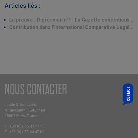
Articles liés :
La preuve - Digression n°1 | La Gazette contentieux…
Contribution dans l'International Comparative Legal…
NOUS CONTACTER
CONTACT
QUI SOUHAITEZ-VOUS CONTACTER ?
CHOISIR UN ASSOCIÉ
Laude & Associés
4, rue Quentin Bauchart
VOTRE E-MAIL
75008 Paris, France
T :
+33 (0)1 75 44 47 00
F :
+33 (0)1 75 44 47 01
MESSAGE