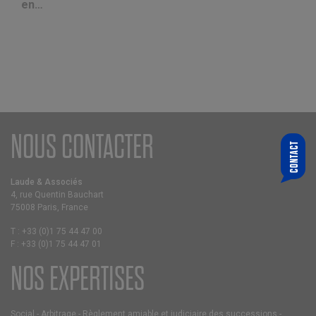
en…
NOUS CONTACTER
CONTACT
QUI SOUHAITEZ-VOUS CONTACTER ?
CHOISIR UN ASSOCIÉ
Laude & Associés
4, rue Quentin Bauchart
VOTRE E-MAIL
75008 Paris, France
T :
+33 (0)1 75 44 47 00
F :
+33 (0)1 75 44 47 01
MESSAGE
NOS EXPERTISES
Social
-
Arbitrage
-
Règlement amiable et judiciaire des successions
-