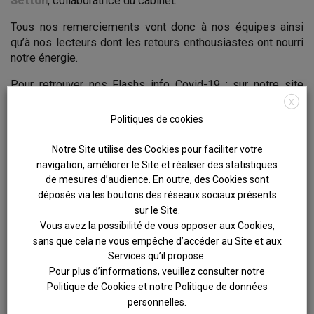
Setton
, collaboratrice du cabinet.
Tous nos remerciements vont donc à nos équipes ainsi
qu’à nos lecteurs dont les retours enthousiastes ont nourri
notre énergie.
Pour retrouver nos Flashs info Covid-19 : sur notre site
sous la rubrique «
Covid 19
» ou «
prise de parole
» ou
X
sur
Linkedin.
Politiques de cookies
Notre Site utilise des Cookies pour faciliter votre
navigation, améliorer le Site et réaliser des statistiques
de mesures d’audience. En outre, des Cookies sont
déposés via les boutons des réseaux sociaux présents
sur le Site.
Vous avez la possibilité de vous opposer aux Cookies,
sans que cela ne vous empêche d’accéder au Site et aux
Services qu’il propose.
Pour plus d’informations, veuillez consulter notre
Politique de Cookies et notre Politique de données
personnelles.