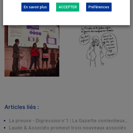
En savoir plus
ACCEPTER
Préférences
Articles liés :
La preuve - Digression n°1 | La Gazette contentieux…
Laude & Associés promeut trois nouveaux associés